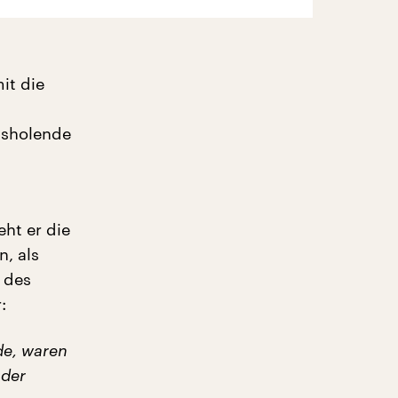
it die
usholende
eht er die
n, als
 des
:
de, waren
 der