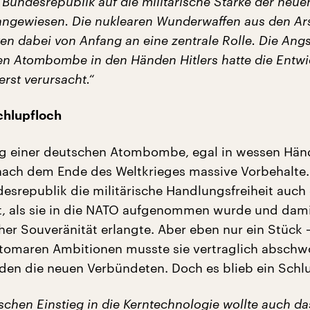
Bundesrepublik auf die militärische Stärke der neue
ngewiesen. Die nuklearen Wunderwaffen aus den Ar
en dabei von Anfang an eine zentrale Rolle. Die Angs
en Atombombe in den Händen Hitlers hatte die Entw
erst verursacht.“
Schlupfloch
ng einer deutschen Atombombe, egal in wessen Hän
ach dem Ende des Weltkrieges massive Vorbehalte.
desrepublik die militärische Handlungsfreiheit auch
, als sie in die NATO aufgenommen wurde und dami
her Souveränität erlangte. Aber eben nur ein Stück 
tomaren Ambitionen musste sie vertraglich abschw
den die neuen Verbündeten. Doch es blieb ein Schlu
aschen Einstieg in die Kerntechnologie wollte auch da