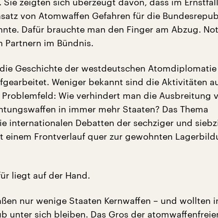
 Sie zeigten sich überzeugt davon, dass im Ernstfall
insatz von Atomwaffen Gefahren für die Bundesrepub
te. Dafür brauchte man den Finger am Abzug. Notf
en Partnern im Bündnis.
st die Geschichte der westdeutschen Atomdiplomatie
ufgearbeitet. Weniger bekannt sind die Aktivitäten a
Problemfeld: Wie verhindert man die Ausbreitung 
htungswaffen in immer mehr Staaten? Das Thema
ie internationalen Debatten der sechziger und siebz
it einem Frontverlauf quer zur gewohnten Lagerbil
ür liegt auf der Hand.
aßen nur wenige Staaten Kernwaffen – und wollten i
ub unter sich bleiben. Das Gros der atomwaffenfreie