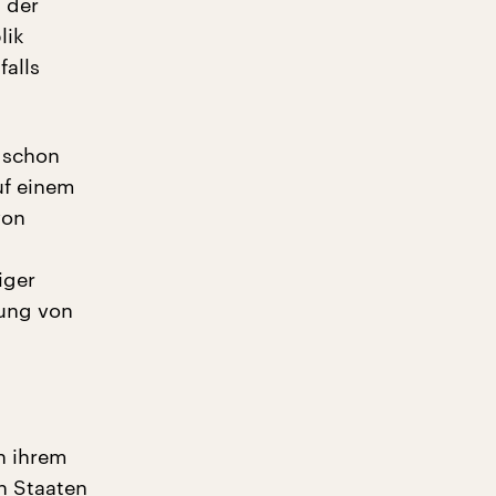
 der
lik
alls
 schon
uf einem
von
iger
dung von
n ihrem
n Staaten