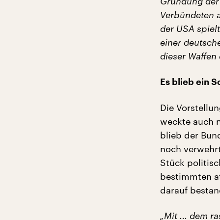
Gründung der 
Verbündeten a
der USA spielt
einer deutsch
dieser Waffen 
Es blieb ein 
Die Vorstellu
weckte auch n
blieb der Bun
noch verwehrt
Stück politisc
bestimmten a
darauf bestan
„Mit ... dem r