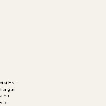
etation –
iehungen
r bis
y bis