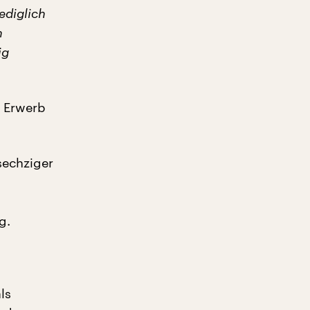
ediglich
n
ig
n Erwerb
sechziger
g.
ls