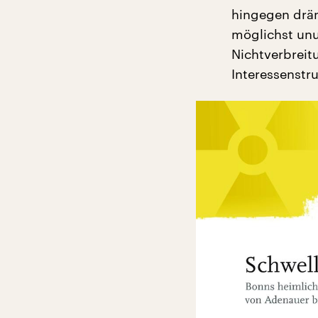
hingegen drän
möglichst un
Nichtverbreit
Interessenstru