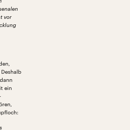
n
senalen
t vor
icklung
den,
 Deshalb
 dann
t ein
–
ören,
pfloch:
s