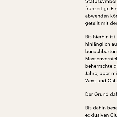
Statussymbol.
frühzeitige E
abwenden könn
geteilt mit d
Bis hierhin i
hinlänglich a
benachbarten 
Massenvernic
beherrschte d
Jahre, aber m
West und Ost.
Der Grund daf
Bis dahin bes
exklusiven Cl