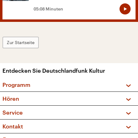
05:08 Minuten
Zur Startseite
Entdecken Sie Deutschlandfunk Kultur
Programm
Vorschau und Rückschau
Hören
Sendungen und Podcasts
Livestream
Service
Musikliste
Frequenzen (UKW + DAB+)
FAQ
Kontakt
Kakadu – Das Kinderprogramm
Apps
Archiv
Hörerservice