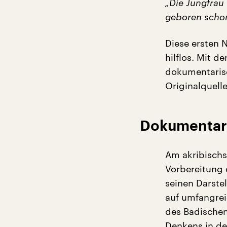
„Die Jungfrau
geboren schon 
Diese ersten 
hilflos. Mit 
dokumentarisc
Originalquelle
Dokumentari
Am akribischs
Vorbereitung
seinen Darste
auf umfangrei
des Badischen
Denkens in de