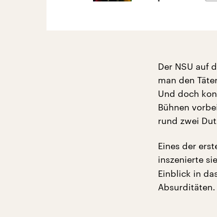
Der NSU auf d
man den Täter
Und doch konn
Bühnen vorbei
rund zwei Dut
Eines der ers
inszenierte s
Einblick in da
Absurditäten.