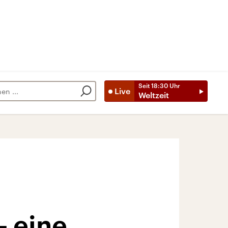
Seit
18:30
Uhr
Live
Weltzeit
– eine