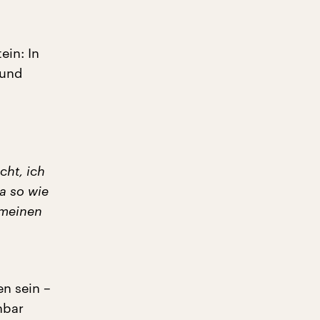
ein: In
 und
cht, ich
a so wie
 meinen
n sein –
nbar