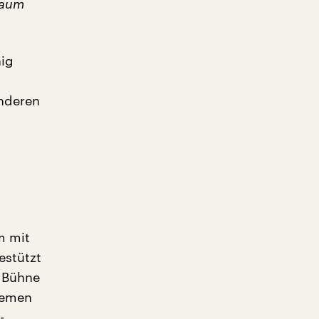
kaum
nig
anderen
m mit
estützt
r Bühne
tremen
-