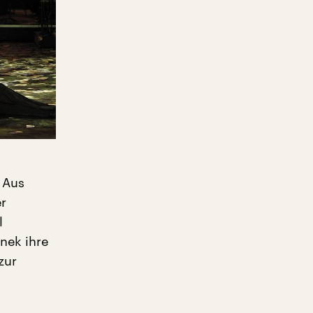
 Aus
er
l
nek ihre
zur