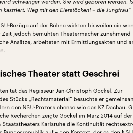
 wird schwanger werden. Sie wird geboren werden, 
kastriert. Weg mit den Eierstöcken! – die Jungfrau“
NSU-Bezüge auf der Bühne wirkten bisweilen ein we
der Zeit jedoch bemühten Theatermacher zunehmend
he Ansätze, arbeiteten mit Ermittlungsakten und 
n.
sches Theater statt Geschrei
ten tat das Regisseur Jan-Christoph Gockel. Zur
 des Stücks
„Rechtsmaterial“
besuchte er gemeinsa
llern den NSU-Prozess ebenso wie das KZ Dachau. G
che Recherchen zeigte Gockel im März 2014 auf de
 Staatstheaters Karlsruhe die Kontinuität rechtsex
r Bundesrepublik auf – den Kontext, der es den NSU