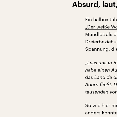
Absurd, laut
Ein halbes Jah
„Der weiße Wo
Mundlos als d
Dreierbeziehu
Spannung, die 
„Lass uns in R
habe einen Au
das Land da d
Adern fließt. D
tausenden von
So wie hier m
anders konnte