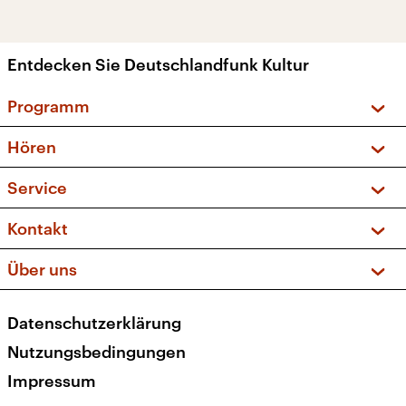
Entdecken Sie Deutschlandfunk Kultur
Programm
Vorschau und Rückschau
Hören
Sendungen und Podcasts
Livestream
Service
Musikliste
Frequenzen (UKW + DAB+)
FAQ
Kontakt
Kakadu – Das Kinderprogramm
Apps
Archiv
Hörerservice
Über uns
Newsletter
Social Media
Deutschlandradio
RSS
Datenschutzerklärung
Presse
Veranstaltungen
Nutzungsbedingungen
Karriere
Impressum
Transparenz