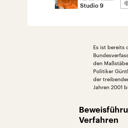
Studio 9
Es ist bereits
Bundesverfass
den Maßstäben
Politiker Günt
der treibende
Jahren 2001 b
Beweisführun
Verfahren