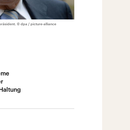
präsident.
© dpa / picture-alliance
reme
er
 Haltung