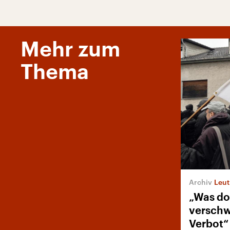
Mehr zum
Thema
Leuth
„Was do
verschw
Verbot“