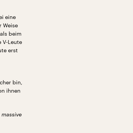
i eine
r Weise
 als beim
e V-Leute
te erst
cher bin,
on ihnen
e massive