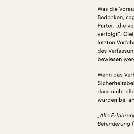
Was die Vorau
Bedenken, sag
Partei, „die v
verfolgt“. Gl
letzten Verfa
des Verfassun
bewiesen wer
Wenn das Verbo
Sicherheitsbe
dass nicht al
würden bei an
„Alle Erfahru
Behinderung fü