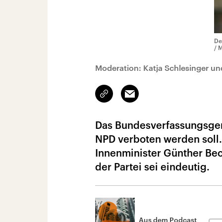
De
/ 
Moderation: Katja Schlesinger u
Link
Email
kopieren/teilen
Das Bundesverfassungsgeri
NPD verboten werden soll. 
Innenminister Günther Bec
der Partei sei eindeutig.
Aus dem Podcast