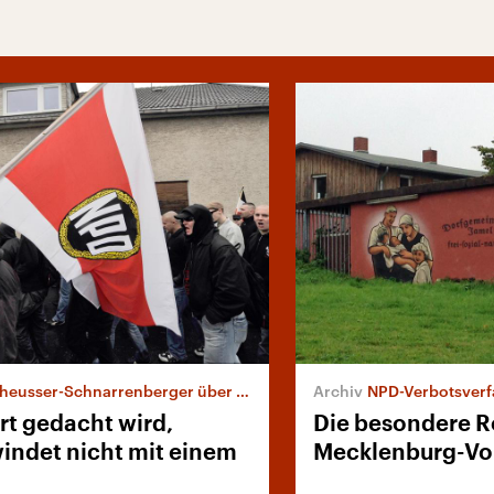
eusser-Schnarrenberger über NPD-Verfahren
NPD-Verbotsverf
rt gedacht wird,
Die besondere R
indet nicht mit einem
Mecklenburg-V