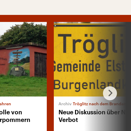
ahren
Tröglitz nach dem Brandansc
olle von
Neue Diskussion über NP
orpommern
Verbot