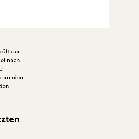
rüft das
tei nach
U-
yern eine
 den
tzten