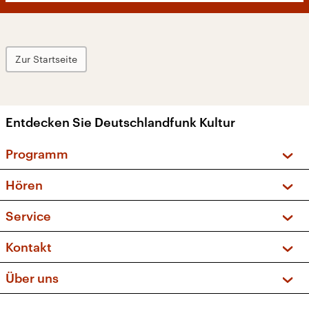
Zur Startseite
Entdecken Sie Deutschlandfunk Kultur
Programm
Vorschau und Rückschau
Hören
Sendungen und Podcasts
Livestream
Service
Musikliste
Frequenzen (UKW + DAB+)
FAQ
Kontakt
Kakadu – Das Kinderprogramm
Apps
Archiv
Hörerservice
Über uns
Newsletter
Social Media
Deutschlandradio
RSS