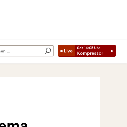
Seit
14:05
Uhr
Live
Kompressor
hema