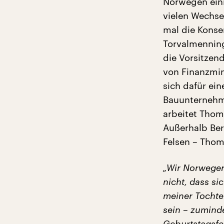
Norwegen eini
vielen Wechse
mal die Konse
Torvalmenning
die Vorsitzend
von Finanzmin
sich dafür ei
Bauunternehme
arbeitet Thoma
Außerhalb Ber
Felsen – Thom
„Wir Norweger
nicht, dass si
meiner Tochter
sein – zuminde
Geburtstagsfe