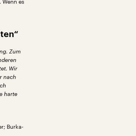
. Wenn es
lten“
ung. Zum
nderen
et. Wir
ur nach
sch
e harte
r; Burka-