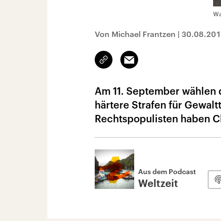
Wa
Von Michael Frantzen
|
30.08.20
Link
Email
kopieren/teilen
Am 11. September wählen d
härtere Strafen für Gewalt
Rechtspopulisten haben C
Aus dem Podcast
Weltzeit