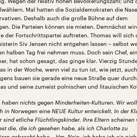
g. Wegen der relativ hohen Bevölkerungszahl; und 
lwählern. Mal hatten die Sozialdemokraten die Nase
rvativen. Deshalb auch die große Bühne auf dem
en. Die Parteien können sie mieten. Demnächst wi
e der Fortschrittspartei auftreten. Thomas will sich
isterin Siv Jensen nicht entgehen lassen – selbst w
nen halben Tag frei nehmen muss. Doch sein Chef, ei
r, hat schon gesagt, das ginge klar. Vierzig Stund
s in der Woche, wenn viel zu tun ist, wie jetzt, auc
gens bauen sie gerade eine neue Straße quer durc
as und seine zumeist polnischen und litauischen Ko
 haben nichts gegen Minderheiten-Kulturen. Wir wol
ch in Norwegen eine NEUE Kultur entwickelt. In der Kl
 sind etliche Flüchtlingskinder. Ihre Eltern scheinen
st die, die ich gesehen habe, als ich Charlotte zu
iern gebracht habe...
Hm. Nein, ich habe ich sie nich