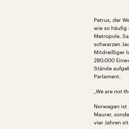
Petrus, der W
wie so häufig
Metropole. Sa
schwarzen Jac
Mitdreißiger 
280.000 Einwo
Stände aufge
Parlament.
„We are not th
Norwegen ist 
Maurer, sonder
vier Jahren s