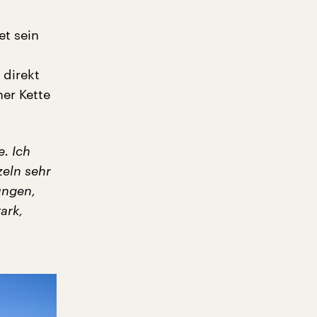
et sein
 direkt
ner Kette
. Ich
zeln sehr
ungen,
ark,