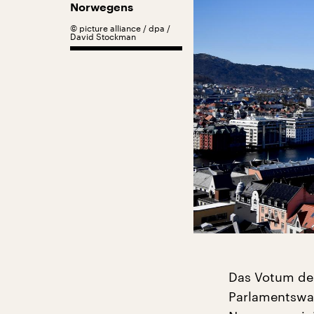
Norwegens
©
picture alliance / dpa /
David Stockman
Das Votum der
Parlamentswah