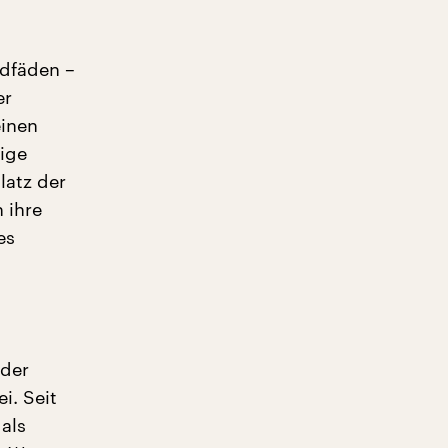
ndfäden –
er
einen
lige
latz der
 ihre
es
 der
i. Seit
als