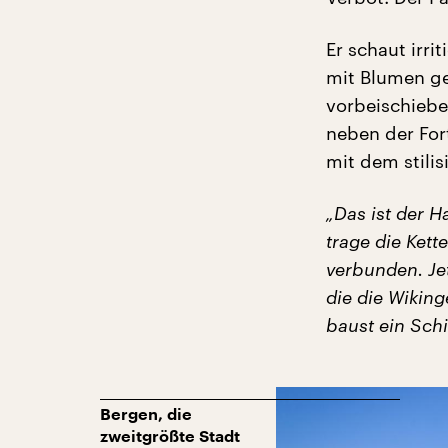
Er schaut irr
mit Blumen ge
vorbeischiebe
neben der For
mit dem stili
„Das ist der 
trage die Kett
verbunden. Je
die die Wiking
baust ein Schi
Bergen, die
zweitgrößte Stadt