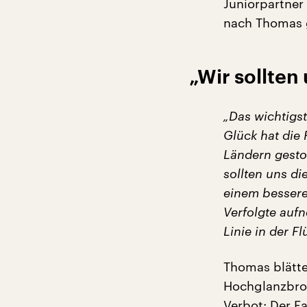
Juniorpartner
nach Thomas g
„Wir sollten
„Das wichtigs
Glück hat die
Ländern gestop
sollten uns di
einem bessere
Verfolgte aufn
Linie in der Fl
Thomas blätte
Hochglanzbros
Verbot: Der Fa