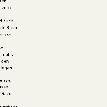
den
 vorn,
rd auch
 die Rede
enn er
n
en
h mehr.
h den
llegen.
len nur
asse
 OK zu
t gefragt,