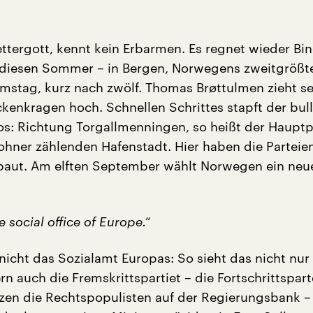
ettergott, kennt kein Erbarmen. Es regnet wieder Bi
 diesen Sommer – in Bergen, Norwegens zweitgrößt
mstag, kurz nach zwölf. Thomas Brøttulmen zieht s
kenkragen hoch. Schnellen Schrittes stapft der bul
los: Richtung Torgallmenningen, so heißt der Hauptp
hner zählenden Hafenstadt. Hier haben die Parteien
baut. Am elften September wählt Norwegen ein neu
e social office of Europe.“
nicht das Sozialamt Europas: So sieht das nicht nur
n auch die Fremskrittspartiet – die Fortschrittsparte
itzen die Rechtspopulisten auf der Regierungsbank – 