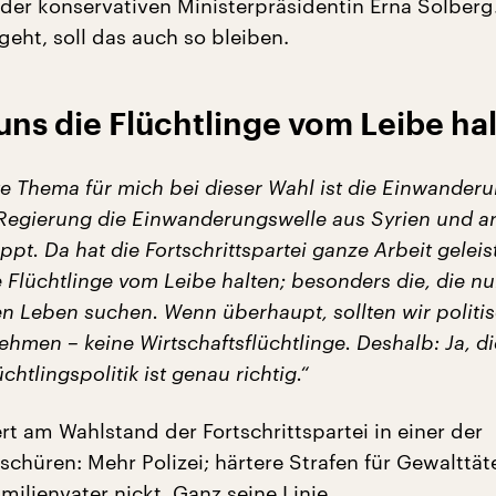
 der konservativen Ministerpräsidentin Erna Solberg
eht, soll das auch so bleiben.
 uns die Flüchtlinge vom Leibe ha
te Thema für mich bei dieser Wahl ist die Einwander
 Regierung die Einwanderungswelle aus Syrien und a
pt. Da hat die Fortschrittspartei ganze Arbeit geleist
e Flüchtlinge vom Leibe halten; besonders die, die n
n Leben suchen. Wenn überhaupt, sollten wir politi
ehmen – keine Wirtschaftsflüchtlinge. Deshalb: Ja, di
üchtlingspolitik ist genau richtig.“
rt am Wahlstand der Fortschrittspartei in einer der
chüren: Mehr Polizei; härtere Strafen für Gewalttäte
milienvater nickt. Ganz seine Linie.