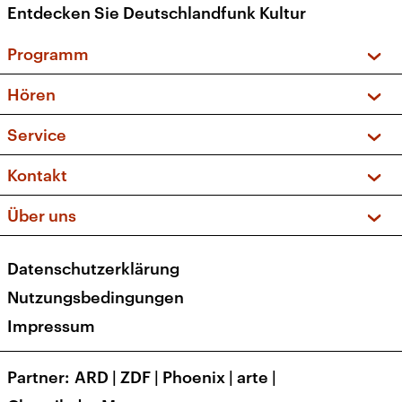
Entdecken Sie Deutschlandfunk Kultur
Programm
Vorschau und Rückschau
Hören
Sendungen und Podcasts
Livestream
Service
Musikliste
Frequenzen (UKW + DAB+)
FAQ
Kontakt
Kakadu – Das Kinderprogramm
Apps
Archiv
Hörerservice
Über uns
Newsletter
Social Media
Deutschlandradio
RSS
Datenschutzerklärung
Presse
Veranstaltungen
Nutzungsbedingungen
Karriere
Impressum
Transparenz
Korrekturen und Richtigstellungen
Partner
ARD
|
ZDF
|
Phoenix
|
arte
|
Barrierefreiheit