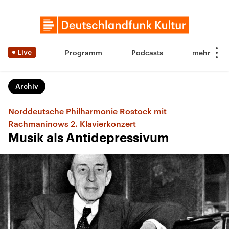
Live
Programm
Podcasts
Archiv
Norddeutsche Philharmonie Rostock mit
Rachmaninows 2. Klavierkonzert
Musik als Antidepressivum