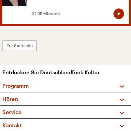
32:35 Minuten
Zur Startseite
Entdecken Sie Deutschlandfunk Kultur
Programm
Vorschau und Rückschau
Hören
Sendungen und Podcasts
Livestream
Service
Musikliste
Frequenzen (UKW + DAB+)
FAQ
Kontakt
Kakadu – Das Kinderprogramm