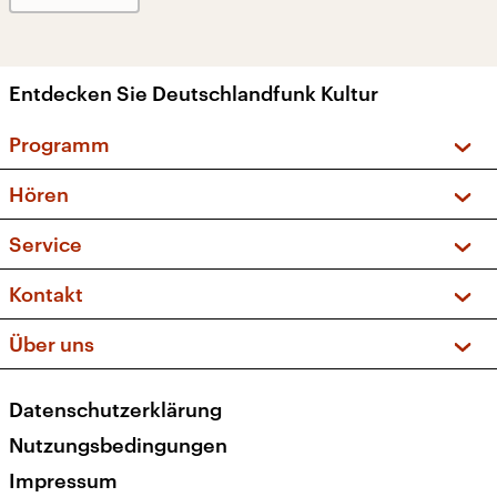
Entdecken Sie Deutschlandfunk Kultur
Programm
Vorschau und Rückschau
Hören
Sendungen und Podcasts
Livestream
Service
Musikliste
Frequenzen (UKW + DAB+)
FAQ
Kontakt
Kakadu – Das Kinderprogramm
Apps
Archiv
Hörerservice
Über uns
Newsletter
Social Media
Deutschlandradio
RSS
Datenschutzerklärung
Presse
Veranstaltungen
Nutzungsbedingungen
Karriere
Impressum
Transparenz