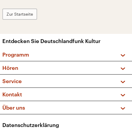
Zur Startseite
Entdecken Sie Deutschlandfunk Kultur
Programm
Vorschau und Rückschau
Hören
Sendungen und Podcasts
Livestream
Service
Musikliste
Frequenzen (UKW + DAB+)
FAQ
Kontakt
Kakadu – Das Kinderprogramm
Apps
Archiv
Hörerservice
Über uns
Newsletter
Social Media
Deutschlandradio
RSS
Datenschutzerklärung
Presse
Veranstaltungen