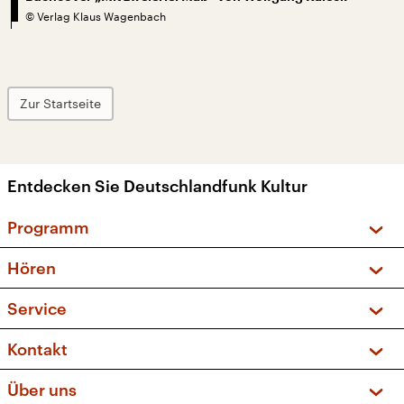
©
Verlag Klaus Wagenbach
Zur Startseite
Entdecken Sie Deutschlandfunk Kultur
Programm
Vorschau und Rückschau
Hören
Sendungen und Podcasts
Livestream
Service
Musikliste
Frequenzen (UKW + DAB+)
FAQ
Kontakt
Kakadu – Das Kinderprogramm
Apps
Archiv
Hörerservice
Über uns
Newsletter