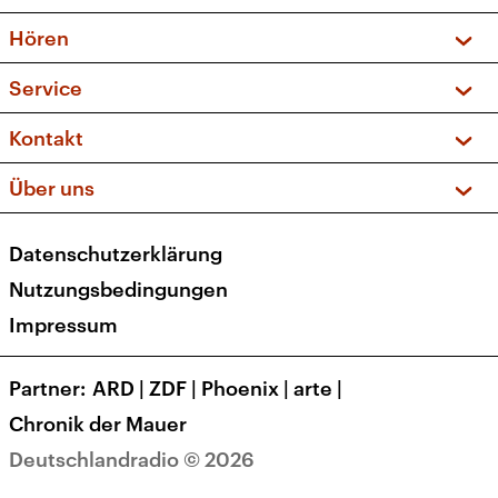
Vorschau und Rückschau
Hören
Sendungen und Podcasts
Livestream
Service
Musikliste
Frequenzen (UKW + DAB+)
FAQ
Kontakt
Kakadu – Das Kinderprogramm
Apps
Archiv
Hörerservice
Über uns
Newsletter
Social Media
Deutschlandradio
RSS
Datenschutzerklärung
Presse
Veranstaltungen
Nutzungsbedingungen
Karriere
Impressum
Transparenz
Korrekturen und Richtigstellungen
Partner
ARD
|
ZDF
|
Phoenix
|
arte
|
Barrierefreiheit
Chronik der Mauer
Deutschlandradio © 2026