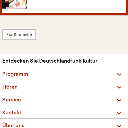
Zur Startseite
Entdecken Sie Deutschlandfunk Kultur
Programm
Vorschau und Rückschau
Hören
Sendungen und Podcasts
Livestream
Service
Musikliste
Frequenzen (UKW + DAB+)
FAQ
Kontakt
Kakadu – Das Kinderprogramm
Apps
Archiv
Hörerservice
Über uns