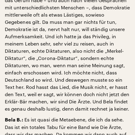
das Gefühl habe – und auch nach vielen Gesprächen
mit unterschiedlichsten Menschen –, dass Demokratie
mittlerweile oft als etwas Lästiges, sowieso
Gegebenes gilt. Da muss man gar nichts für tun,
Demokratie ist da, nervt halt nur, will ständig unsere
Aufmerksamkeit. Und ich hatte ja das Privileg, in
meinem Leben sehr, sehr viel zu reisen, auch in
Diktaturen, echte Diktaturen, also nicht die „Merkel-
Diktatur“, die „Corona-Diktatur“, sondern echte
Diktaturen, wo man, wenn man seine Meinung sagt,
einfach erschossen wird. Ich möchte nicht, dass
Deutschland so wird. Und deswegen musste so ein
Text her. Rod hasst das Lied, die Musik nicht, er hasst
den Text, weil er sagt, wir können doch nicht jetzt den
Erklär-Bär machen, wir sind Die Ärzte. Und Bela findet
es genau deshalb lustig, denn damit rechnet ja keiner.
Es ist quasi die Metaebene, die ich da sehe.
Bela B.:
Das ist ein totales Tabu für eine Band wie Die Ärzte,
dass wir das machen. Da kommen wir dann auch auf