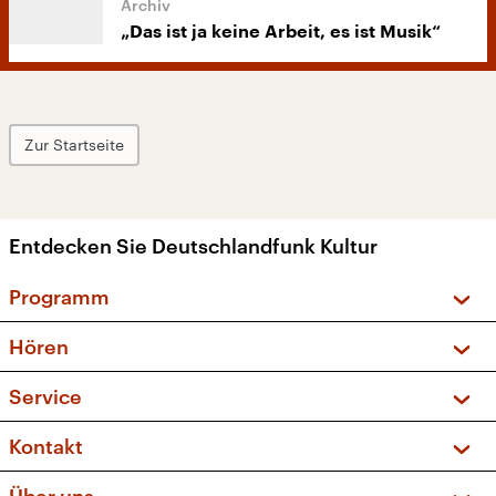
„Das ist ja keine Arbeit, es ist Musik“
Zur Startseite
Entdecken Sie Deutschlandfunk Kultur
Programm
Vorschau und Rückschau
Hören
Sendungen und Podcasts
Livestream
Service
Musikliste
Frequenzen (UKW + DAB+)
FAQ
Kontakt
Kakadu – Das Kinderprogramm
Apps
Archiv
Hörerservice