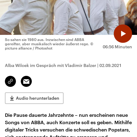
So sahen sie 1980 aus. Inzwischen sind ABBA
gereifter, aber musikalisch wieder äußerst rege.
©
06:56 Minuten
picture alliance / Photoshot
Alba Wilcek im Gespräch mit Vladimir Balzer
|
02.09.2021
Email
Link
kopieren/teilen
Audio herunterladen
Die Pause dauerte Jahrzehnte – nun erscheinen neue
Songs von ABBA, auch Konzerte soll es geben. Mithilfe
digitaler Tricks versuchen die schwedischen Popstars,
sich anstrengende Auftritte zu ersparen und