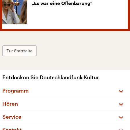
„Es war eine Offenbarung“
Zur Startseite
Entdecken Sie Deutschlandfunk Kultur
Programm
Vorschau und Rückschau
Hören
Sendungen und Podcasts
Livestream
Service
Musikliste
Frequenzen (UKW + DAB+)
FAQ
Kontakt
Kakadu – Das Kinderprogramm