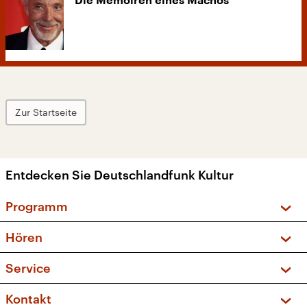
Die Memoiren eines Machos
Zur Startseite
Entdecken Sie Deutschlandfunk Kultur
Programm
Vorschau und Rückschau
Hören
Sendungen und Podcasts
Livestream
Service
Musikliste
Frequenzen (UKW + DAB+)
FAQ
Kontakt
Kakadu – Das Kinderprogramm