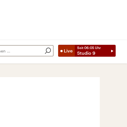
Seit
06:05
Uhr
Live
Studio 9