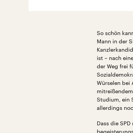
So schön kann
Mann in der S
Kanzlerkandid
ist – nach ei
der Weg frei f
Sozialdemokra
Würselen bei 
mitreißendem 
Studium, ein 
allerdings no
Dass die SPD 
begeisterungsf