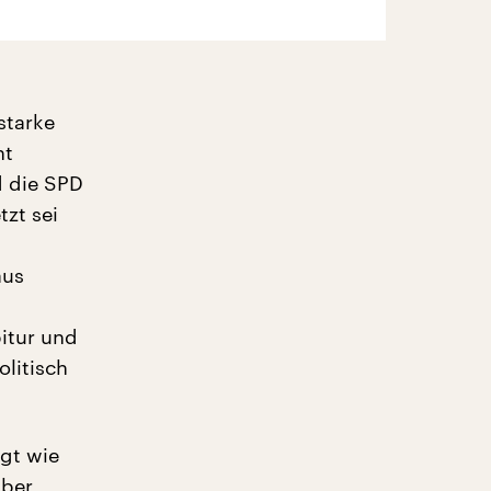
starke
ht
d die SPD
tzt sei
aus
itur und
litisch
igt wie
aber