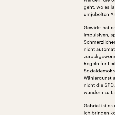
geht, wo es la
umjubelten An
Gewirkt hat es
impulsiven, sp
Schmerzlicher
nicht automat
zurückgewonne
Regeln für Lei
Sozialdemokra
Wählergunst ab
nicht die SP
wandern zu Li
Gabriel ist e
ich bringen ko