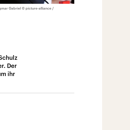
Sigmar Gabriel
© picture-alliance /
 Schulz
er. Der
um ihr