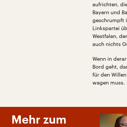
aufrichten, di
Bayern und B
geschrumpft i
Linkspartei ü
Westfalen, de
auch nichts G
Wenn in derar
Bord geht, da
für den Wille
wagen muss.
Mehr zum