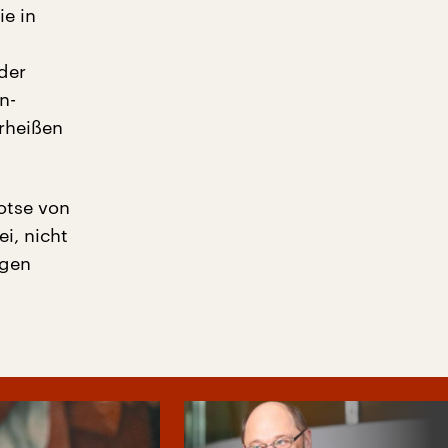
ie in
der
n-
rheißen
otse von
i, nicht
ngen