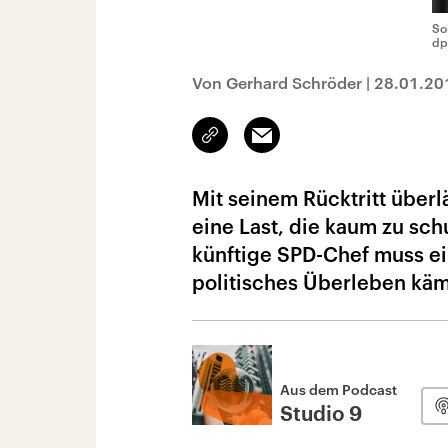
So
dp
Von Gerhard Schröder
|
28.01.20
Link
Email
kopieren/teilen
Mit seinem Rücktritt über
eine Last, die kaum zu sch
künftige SPD-Chef muss ein
politisches Überleben käm
Aus dem Podcast
Studio 9