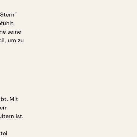
„Stern“
fühlt:
he seine
il, um zu
bt. Mit
nem
tern ist.
tei