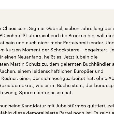
 Chaos sein. Sigmar Gabriel, sieben Jahre lang der 
PD schmeißt überraschend die Brocken hin, will nic
at sein und auch nicht mehr Parteivorsitzender. Un
nem kurzen Moment der Schockstarre – begeistert. Je
ür einen Neuanfang, heißt es. Jetzt jubeln die
ten Martin Schulz zu, dem gelernten Buchhändler 
Aachen, einem leidenschaftlichen Europäer und
Redner, einer, der sich hochgearbeitet hat, ohne Ab
Sozialdemokrat, wie er im Buche steht, der bundespo
ch wenig Spuren hinterlassen hat.
nun seine Kandidatur mit Jubelstürmen quittiert, ze
ähig diese demoralisierte Partei noch ist. Es zeigt 