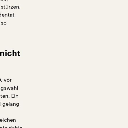
 stürzen,
dentat
 so
 nicht
, vor
tagswahl
ten. Ein
l gelang
zeichen
die dahin