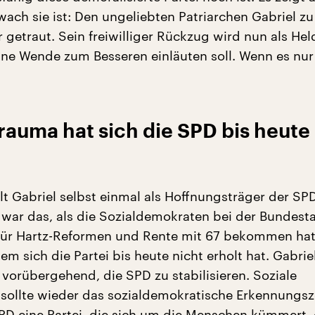
ach sie ist: Den ungeliebten Patriarchen Gabriel zu
r getraut. Sein freiwilliger Rückzug wird nun als Hel
 eine Wende zum Besseren einläuten soll. Wenn es nur
auma hat sich die SPD bis heute
lt Gabriel selbst einmal als Hoffnungsträger der SPD
 war das, als die Sozialdemokraten bei der Bundes
für Hartz-Reformen und Rente mit 67 bekommen hat
m sich die Partei bis heute nicht erholt hat. Gabrie
 vorübergehend, die SPD zu stabilisieren. Soziale
 sollte wieder das sozialdemokratische Erkennungs
PD eine Partei, die sich um die Menschen kümmert, 