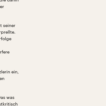
er
t seiner
prellte.
rfolge
rfere
lerin ein,
en
Das was
tkritisch