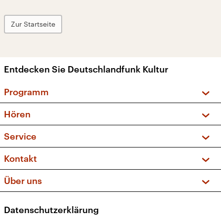
Zur Startseite
Entdecken Sie Deutschlandfunk Kultur
Programm
Vorschau und Rückschau
Hören
Sendungen und Podcasts
Livestream
Service
Musikliste
Frequenzen (UKW + DAB+)
FAQ
Kontakt
Kakadu – Das Kinderprogramm
Apps
Archiv
Hörerservice
Über uns
Newsletter
Social Media
Deutschlandradio
RSS
Datenschutzerklärung
Presse
Veranstaltungen