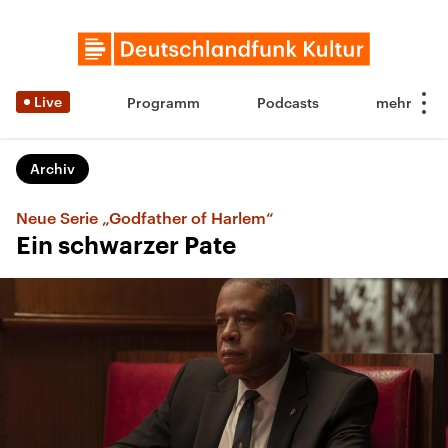
Live
Programm
Podcasts
Archiv
Neue Serie „Godfather of Harlem“
Ein schwarzer Pate