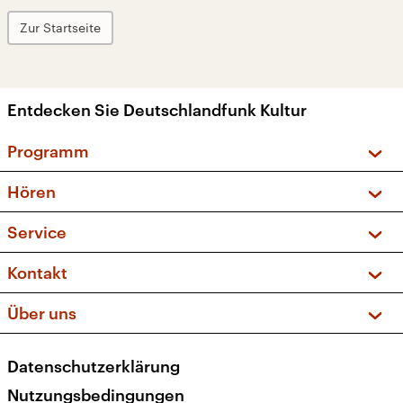
Zur Startseite
Entdecken Sie Deutschlandfunk Kultur
Programm
Vorschau und Rückschau
Hören
Sendungen und Podcasts
Livestream
Service
Musikliste
Frequenzen (UKW + DAB+)
FAQ
Kontakt
Kakadu – Das Kinderprogramm
Apps
Archiv
Hörerservice
Über uns
Newsletter
Social Media
Deutschlandradio
RSS
Datenschutzerklärung
Presse
Veranstaltungen
Nutzungsbedingungen