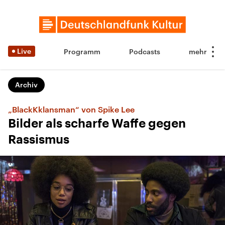
Live
Programm
Podcasts
Archiv
„BlackKklansman“ von Spike Lee
Bilder als scharfe Waffe gegen
Rassismus