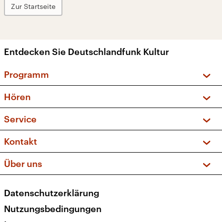
Zur Startseite
Entdecken Sie Deutschlandfunk Kultur
Programm
Vorschau und Rückschau
Hören
Sendungen und Podcasts
Livestream
Service
Musikliste
Frequenzen (UKW + DAB+)
FAQ
Kontakt
Kakadu – Das Kinderprogramm
Apps
Archiv
Hörerservice
Über uns
Newsletter
Social Media
Deutschlandradio
RSS
Datenschutzerklärung
Presse
Veranstaltungen
Nutzungsbedingungen
Karriere