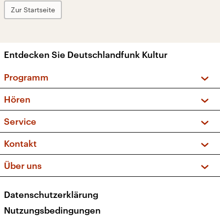
Zur Startseite
Entdecken Sie Deutschlandfunk Kultur
Programm
Vorschau und Rückschau
Hören
Sendungen und Podcasts
Livestream
Service
Musikliste
Frequenzen (UKW + DAB+)
FAQ
Kontakt
Kakadu – Das Kinderprogramm
Apps
Archiv
Hörerservice
Über uns
Newsletter
Social Media
Deutschlandradio
RSS
Datenschutzerklärung
Presse
Veranstaltungen
Nutzungsbedingungen
Karriere