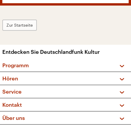
Zur Startseite
Entdecken Sie Deutschlandfunk Kultur
Programm
Vorschau und Rückschau
Hören
Sendungen und Podcasts
Livestream
Service
Musikliste
Frequenzen (UKW + DAB+)
FAQ
Kontakt
Kakadu – Das Kinderprogramm
Apps
Archiv
Hörerservice
Über uns
Newsletter
Social Media
Deutschlandradio
RSS