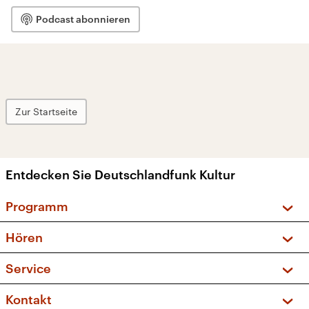
Podcast abonnieren
Zur Startseite
Entdecken Sie Deutschlandfunk Kultur
Programm
Vorschau und Rückschau
Hören
Sendungen und Podcasts
Livestream
Service
Musikliste
Frequenzen (UKW + DAB+)
FAQ
Kontakt
Kakadu – Das Kinderprogramm