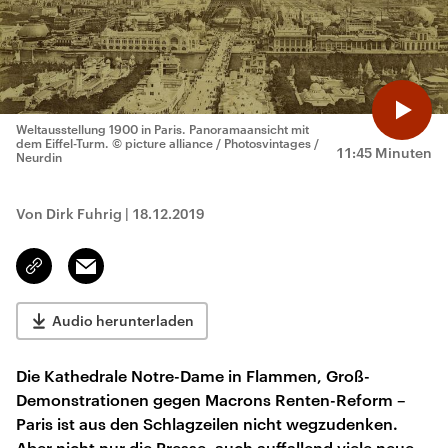
Weltausstellung 1900 in Paris. Panoramaansicht mit
dem Eiffel-Turm.
© picture alliance / Photosvintages /
11:45 Minuten
Neurdin
Von Dirk Fuhrig
|
18.12.2019
Email
Link
kopieren/teilen
Audio herunterladen
Die Kathedrale Notre-Dame in Flammen, Groß-
Demonstrationen gegen Macrons Renten-Reform –
Paris ist aus den Schlagzeilen nicht wegzudenken.
Aber nicht nur die Presse, auch auffallend viele neue