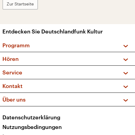
Zur Startseite
Entdecken Sie Deutschlandfunk Kultur
Programm
Vorschau und Rückschau
Hören
Sendungen und Podcasts
Livestream
Service
Musikliste
Frequenzen (UKW + DAB+)
FAQ
Kontakt
Kakadu – Das Kinderprogramm
Apps
Archiv
Hörerservice
Über uns
Newsletter
Social Media
Deutschlandradio
RSS
Datenschutzerklärung
Presse
Veranstaltungen
Nutzungsbedingungen
Karriere