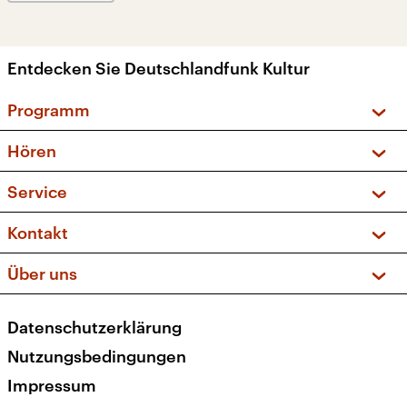
Entdecken Sie Deutschlandfunk Kultur
Programm
Vorschau und Rückschau
Hören
Sendungen und Podcasts
Livestream
Service
Musikliste
Frequenzen (UKW + DAB+)
FAQ
Kontakt
Kakadu – Das Kinderprogramm
Apps
Archiv
Hörerservice
Über uns
Newsletter
Social Media
Deutschlandradio
RSS
Datenschutzerklärung
Presse
Veranstaltungen
Nutzungsbedingungen
Karriere
Impressum
Transparenz