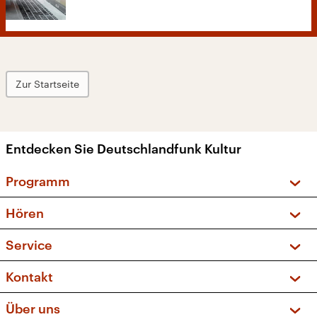
Zur Startseite
Entdecken Sie Deutschlandfunk Kultur
Programm
Vorschau und Rückschau
Hören
Sendungen und Podcasts
Livestream
Service
Musikliste
Frequenzen (UKW + DAB+)
FAQ
Kontakt
Kakadu – Das Kinderprogramm
Apps
Archiv
Hörerservice
Über uns
Newsletter