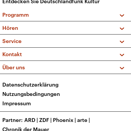
Entdecken Sie Deutschlandfunk Kultur
Programm
Vorschau und Rückschau
Hören
Sendungen und Podcasts
Livestream
Service
Musikliste
Frequenzen (UKW + DAB+)
FAQ
Kontakt
Kakadu – Das Kinderprogramm
Apps
Archiv
Hörerservice
Über uns
Newsletter
Social Media
Deutschlandradio
RSS
Datenschutzerklärung
Presse
Veranstaltungen
Nutzungsbedingungen
Karriere
Impressum
Transparenz
Korrekturen und Richtigstellungen
Partner
ARD
|
ZDF
|
Phoenix
|
arte
|
Barrierefreiheit
Chronik der Mauer