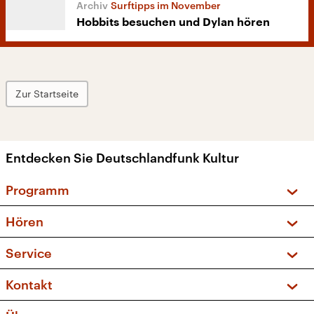
Surftipps im November
Hobbits besuchen und Dylan hören
Zur Startseite
Entdecken Sie Deutschlandfunk Kultur
Programm
Vorschau und Rückschau
Hören
Sendungen und Podcasts
Livestream
Service
Musikliste
Frequenzen (UKW + DAB+)
FAQ
Kontakt
Kakadu – Das Kinderprogramm
Apps
Archiv
Hörerservice