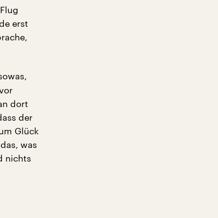
 Flug
de erst
prache,
 sowas,
vor
an dort
dass der
zum Glück
 das, was
d nichts