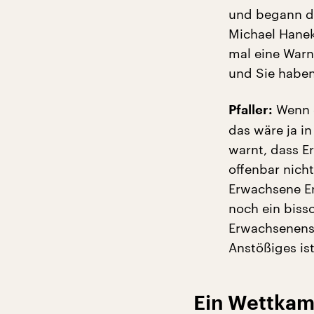
und begann da
Michael Hanek
mal eine Warn
und Sie haben
Wenn d
Pfaller:
das wäre ja 
warnt, dass E
offenbar nich
Erwachsene Er
noch ein biss
Erwachsenensp
Anstößiges ist
Ein Wettkam