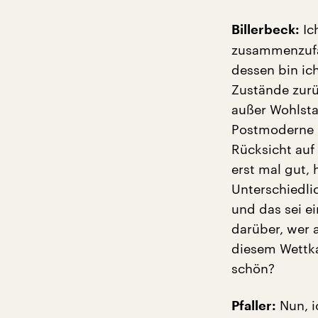
Ic
Billerbeck:
zusammenzufas
dessen bin ic
Zustände zurü
außer Wohlstan
Postmoderne n
Rücksicht auf
erst mal gut,
Unterschiedli
und das sei e
darüber, wer 
diesem Wettka
schön?
Nun, i
Pfaller: