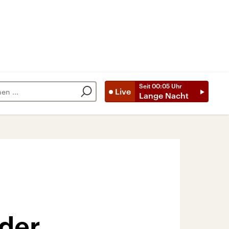
Seit
00:05
Uhr
Live
Lange Nacht
 der