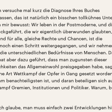
h versuche mal kurz die Diagnose Ihres Buches
sen, das ist natürlich ein bisschen tollkühnes Unt
h mir bewusst: Wir leben in der Postmoderne, und di
ckgeführt, die wir eigentlich überwunden glaubten,
d für alle, gleiche Rechte und Chancen, ist die
och einen Schritt weitergegangen, und wir nehmen
 die unterschiedlichen Bedürfnisse von Menschen. D
 hat aber dazu geführt, dass man zugunsten dieser
chkeiten das Allgemeinwohl preisgegeben habe, sag
ine Art Wettkampf der Opfer in Gang gesetzt worden
am benachteiligsten ist, und daran beteiligen sich a
mpf Gremien, Institutionen und Politiker. Warum, b
ch glaube, man muss einfach zwei Entwicklungen hi