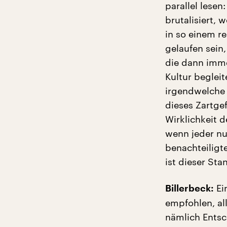
parallel lesen
brutalisiert,
in so einem r
gelaufen sein
die dann imme
Kultur beglei
irgendwelche 
dieses Zartge
Wirklichkeit d
wenn jeder nu
benachteiligt
ist dieser Sta
Ein
Billerbeck:
empfohlen, all
nämlich Entsc