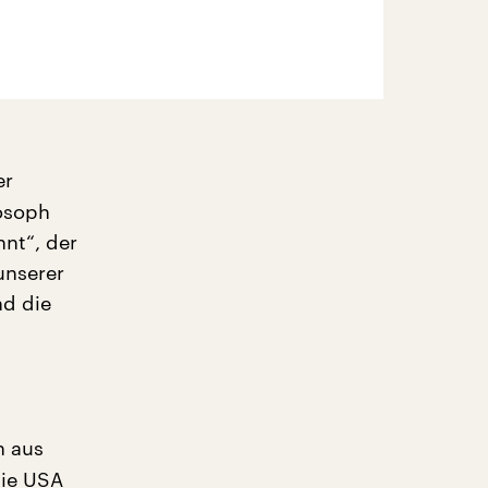
er
losoph
hnt“, der
unserer
nd die
n aus
die USA