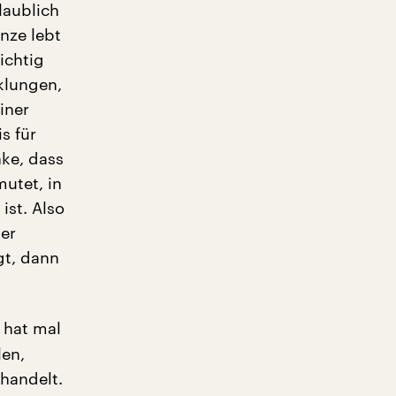
laublich
nze lebt
ichtig
klungen,
iner
s für
nke, dass
utet, in
ist. Also
ner
gt, dann
r hat mal
len,
handelt.