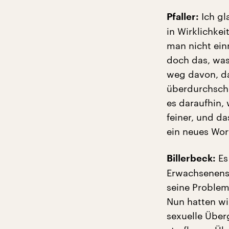
Ich gl
Pfaller:
in Wirklichkei
man nicht ein
doch das, was 
weg davon, da
überdurchschn
es daraufhin,
feiner, und da
ein neues Wort
Es
Billerbeck:
Erwachsenensp
seine Probleme
Nun hatten wi
sexuelle Über