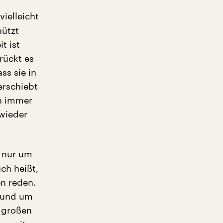
ielleicht
nützt
t ist
rückt es
ss sie in
erschiebt
an immer
 wieder
t nur um
ch heißt,
en reden.
“ und um
e großen