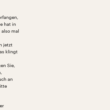
erfangen,
e hat in
 also mal
 jetzt
as klingt
en Sie,
,
uch an
itte
er