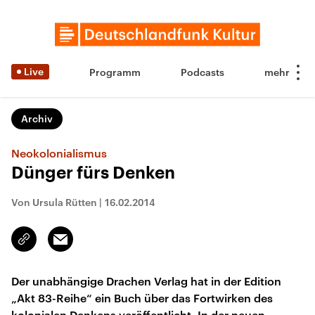
Live
Programm
Podcasts
Archiv
Neokolonialismus
Dünger fürs Denken
Von Ursula Rütten
|
16.02.2014
Email
Link
kopieren/teilen
Der unabhängige Drachen Verlag hat in der Edition
„Akt 83-Reihe“ ein Buch über das Fortwirken des
kolonialen Denkens veröffentlicht. In der neuen