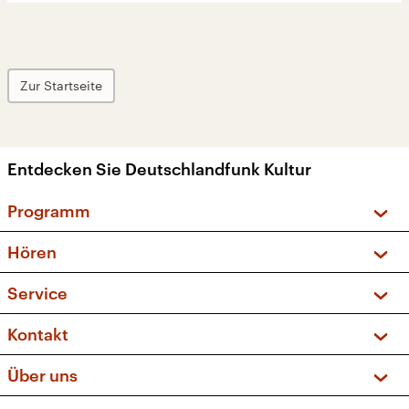
Zur Startseite
Entdecken Sie Deutschlandfunk Kultur
Programm
Vorschau und Rückschau
Hören
Sendungen und Podcasts
Livestream
Service
Musikliste
Frequenzen (UKW + DAB+)
FAQ
Kontakt
Kakadu – Das Kinderprogramm
Apps
Archiv
Hörerservice
Über uns
Newsletter
Social Media