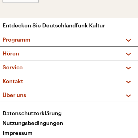
Entdecken Sie Deutschlandfunk Kultur
Programm
Vorschau und Rückschau
Hören
Sendungen und Podcasts
Livestream
Service
Musikliste
Frequenzen (UKW + DAB+)
FAQ
Kontakt
Kakadu – Das Kinderprogramm
Apps
Archiv
Hörerservice
Über uns
Newsletter
Social Media
Deutschlandradio
RSS
Datenschutzerklärung
Presse
Veranstaltungen
Nutzungsbedingungen
Karriere
Impressum
Transparenz