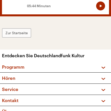
05:44 Minuten
Zur Startseite
Entdecken Sie Deutschlandfunk Kultur
Programm
Vorschau und Rückschau
Hören
Sendungen und Podcasts
Livestream
Service
Musikliste
Frequenzen (UKW + DAB+)
FAQ
Kontakt
Kakadu – Das Kinderprogramm
Apps
Archiv
Hörerservice