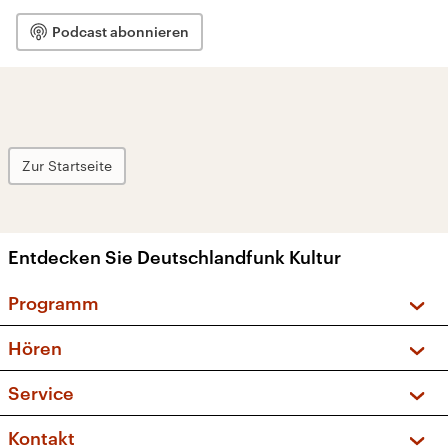
Podcast abonnieren
Zur Startseite
Entdecken Sie Deutschlandfunk Kultur
Programm
Vorschau und Rückschau
Hören
Sendungen und Podcasts
Livestream
Service
Musikliste
Frequenzen (UKW + DAB+)
FAQ
Kontakt
Kakadu – Das Kinderprogramm