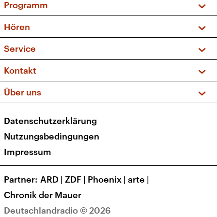
Programm
Vorschau und Rückschau
Hören
Sendungen und Podcasts
Livestream
Service
Musikliste
Frequenzen (UKW + DAB+)
FAQ
Kontakt
Kakadu – Das Kinderprogramm
Apps
Archiv
Hörerservice
Über uns
Newsletter
Social Media
Deutschlandradio
RSS
Datenschutzerklärung
Presse
Veranstaltungen
Nutzungsbedingungen
Karriere
Impressum
Transparenz
Korrekturen und Richtigstellungen
Partner
ARD
|
ZDF
|
Phoenix
|
arte
|
Barrierefreiheit
Chronik der Mauer
Deutschlandradio © 2026