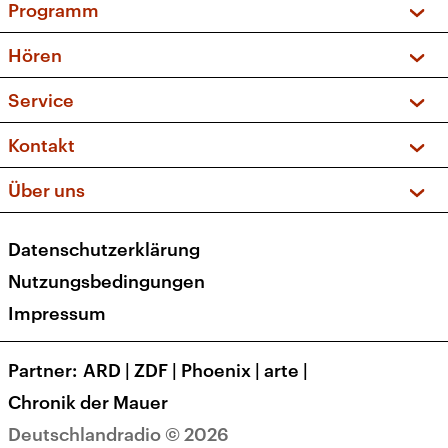
Programm
Vorschau und Rückschau
Hören
Sendungen und Podcasts
Livestream
Service
Musikliste
Frequenzen (UKW + DAB+)
FAQ
Kontakt
Kakadu – Das Kinderprogramm
Apps
Archiv
Hörerservice
Über uns
Newsletter
Social Media
Deutschlandradio
RSS
Datenschutzerklärung
Presse
Veranstaltungen
Nutzungsbedingungen
Karriere
Impressum
Transparenz
Korrekturen und Richtigstellungen
Partner
ARD
|
ZDF
|
Phoenix
|
arte
|
Barrierefreiheit
Chronik der Mauer
Deutschlandradio © 2026