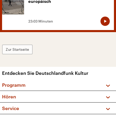
europäisch
23:03 Minuten
Zur Startseite
Entdecken Sie Deutschlandfunk Kultur
Programm
Vorschau und Rückschau
Hören
Sendungen und Podcasts
Livestream
Service
Musikliste
Frequenzen (UKW + DAB+)