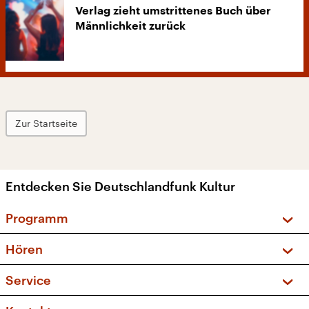
Verlag zieht umstrittenes Buch über
Männlichkeit zurück
Zur Startseite
Entdecken Sie Deutschlandfunk Kultur
Programm
Vorschau und Rückschau
Hören
Sendungen und Podcasts
Livestream
Service
Musikliste
Frequenzen (UKW + DAB+)
FAQ