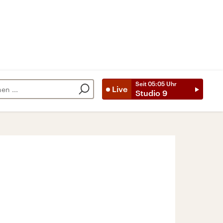
Seit
05:05
Uhr
Live
Studio 9