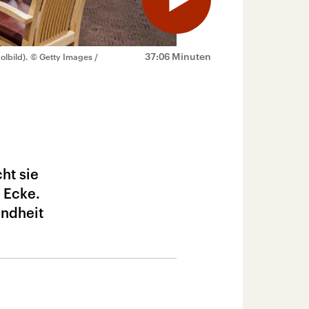
37:06 Minuten
lbild).
© Getty Images /
ht sie
e Ecke.
indheit