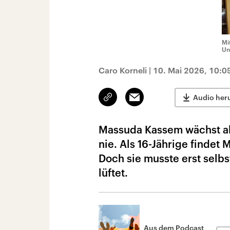
Mi
Un
Caro Korneli
|
10. Mai 2026, 10:0
Link
Email
Audio her
kopieren/teilen
Massuda Kassem wächst alle
nie. Als 16-Jährige findet
Doch sie musste erst selbs
lüftet.
Aus dem Podcast