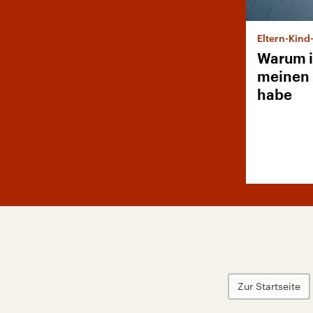
Eltern-Kin
Warum i
meinen 
habe
Zur Startseite