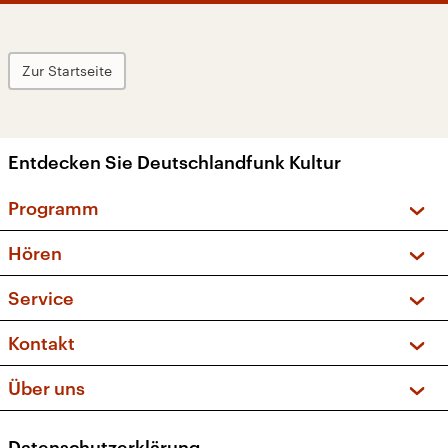
Zur Startseite
Entdecken Sie Deutschlandfunk Kultur
Programm
Vorschau und Rückschau
Hören
Sendungen und Podcasts
Livestream
Service
Musikliste
Frequenzen (UKW + DAB+)
FAQ
Kontakt
Kakadu – Das Kinderprogramm
Apps
Archiv
Hörerservice
Über uns
Newsletter
Social Media
Deutschlandradio
RSS
Datenschutzerklärung