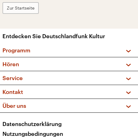
Zur Startseite
Entdecken Sie Deutschlandfunk Kultur
Programm
Vorschau und Rückschau
Hören
Sendungen und Podcasts
Livestream
Service
Musikliste
Frequenzen (UKW + DAB+)
FAQ
Kontakt
Kakadu – Das Kinderprogramm
Apps
Archiv
Hörerservice
Über uns
Newsletter
Social Media
Deutschlandradio
RSS
Datenschutzerklärung
Presse
Veranstaltungen
Nutzungsbedingungen
Karriere