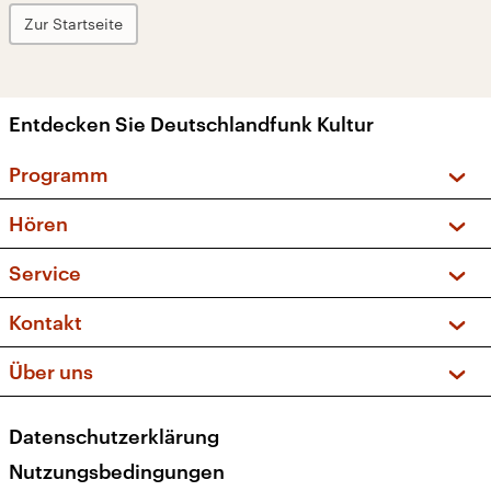
Zur Startseite
Entdecken Sie Deutschlandfunk Kultur
Programm
Vorschau und Rückschau
Hören
Sendungen und Podcasts
Livestream
Service
Musikliste
Frequenzen (UKW + DAB+)
FAQ
Kontakt
Kakadu – Das Kinderprogramm
Apps
Archiv
Hörerservice
Über uns
Newsletter
Social Media
Deutschlandradio
RSS
Datenschutzerklärung
Presse
Veranstaltungen
Nutzungsbedingungen
Karriere