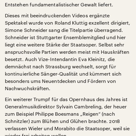
Entstehen fundamentalistischer Gewalt liefert.
Dieses mit beeindruckenden Videos ergänzte
Spektakel wurde von Roland Kluttig exzellent dirigiert,
Simone Schneider sang die Titelpartie überragend.
Schneider ist Stuttgarter Ensemblemitglied und hier
liegt eine weitere Stärke der Staatsoper. Selbst sehr
anspruchsvolle Partien werden meist mit Hauskräften
besetzt. Auch Vize-Intendantin Eva Kleinitz, die
demnächst nach Strassburg wechselt, sorgt für
kontinuierliche Sänger-Qualität und kümmert sich
besonders ums Neuentdecken und Fördern von
Nachwuchskräften.
Ein weiterer Trumpf für das Opernhaus des Jahres ist
Generalmusikdirektor Sylvain Cambreling, der heuer
zum Beispiel Philippe Boesmans „Reigen“ (nach
Schnitzler) zum Blühen und Glühen brachte. 2018
verlassen Wieler und Morabito die Staatsoper, weil sie
wieder frei arbeiten wollen.