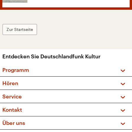
Zur Startseite
Entdecken Sie Deutschlandfunk Kultur
Programm
Vorschau und Rückschau
Hören
Sendungen und Podcasts
Livestream
Service
Musikliste
Frequenzen (UKW + DAB+)
FAQ
Kontakt
Kakadu – Das Kinderprogramm
Apps
Archiv
Hörerservice
Über uns
Newsletter
Social Media