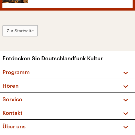
Zur Startseite
Entdecken Sie Deutschlandfunk Kultur
Programm
Vorschau und Rückschau
Hören
Sendungen und Podcasts
Livestream
Service
Musikliste
Frequenzen (UKW + DAB+)
FAQ
Kontakt
Kakadu – Das Kinderprogramm
Apps
Archiv
Hörerservice
Über uns
Newsletter
Social Media