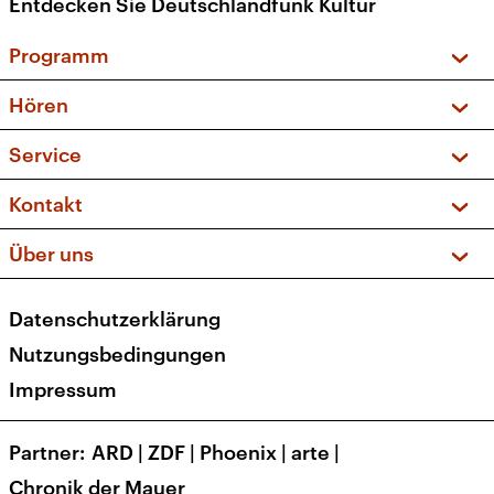
Entdecken Sie Deutschlandfunk Kultur
Programm
Vorschau und Rückschau
Hören
Sendungen und Podcasts
Livestream
Service
Musikliste
Frequenzen (UKW + DAB+)
FAQ
Kontakt
Kakadu – Das Kinderprogramm
Apps
Archiv
Hörerservice
Über uns
Newsletter
Social Media
Deutschlandradio
RSS
Datenschutzerklärung
Presse
Veranstaltungen
Nutzungsbedingungen
Karriere
Impressum
Transparenz
Korrekturen und Richtigstellungen
Partner
ARD
|
ZDF
|
Phoenix
|
arte
|
Barrierefreiheit
Chronik der Mauer