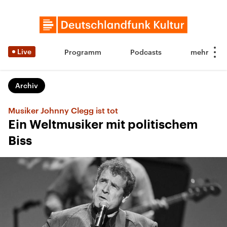
Live
Programm
Podcasts
Archiv
Musiker Johnny Clegg ist tot
Ein Weltmusiker mit politischem
Biss