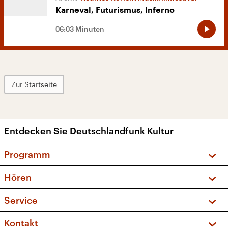
Karneval, Futurismus, Inferno
06:03 Minuten
Zur Startseite
Entdecken Sie Deutschlandfunk Kultur
Programm
Vorschau und Rückschau
Hören
Sendungen und Podcasts
Livestream
Service
Musikliste
Frequenzen (UKW + DAB+)
FAQ
Kontakt
Kakadu – Das Kinderprogramm