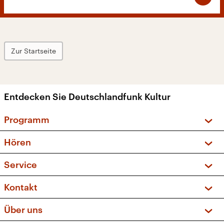
Zur Startseite
Entdecken Sie Deutschlandfunk Kultur
Programm
Vorschau und Rückschau
Hören
Sendungen und Podcasts
Livestream
Service
Musikliste
Frequenzen (UKW + DAB+)
FAQ
Kontakt
Kakadu – Das Kinderprogramm
Apps
Archiv
Hörerservice
Über uns
Newsletter
Social Media