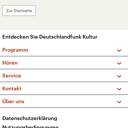
Zur Startseite
Entdecken Sie Deutschlandfunk Kultur
Programm
Vorschau und Rückschau
Hören
Sendungen und Podcasts
Livestream
Service
Musikliste
Frequenzen (UKW + DAB+)
FAQ
Kontakt
Kakadu – Das Kinderprogramm
Apps
Archiv
Hörerservice
Über uns
Newsletter
Social Media
Deutschlandradio
RSS
Datenschutzerklärung
Presse
Veranstaltungen
Nutzungsbedingungen